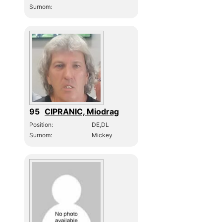
Surnom:
95
CIPRANIC, Miodrag
Position:
DE,DL
Surnom:
Mickey