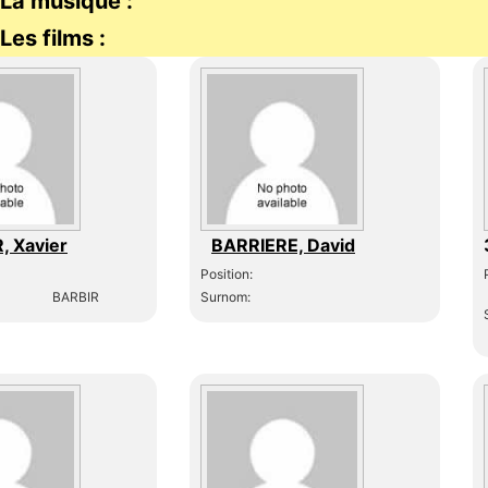
La musique :
Les films :
, Xavier
BARRIERE, David
Position:
BARBIR
Surnom: