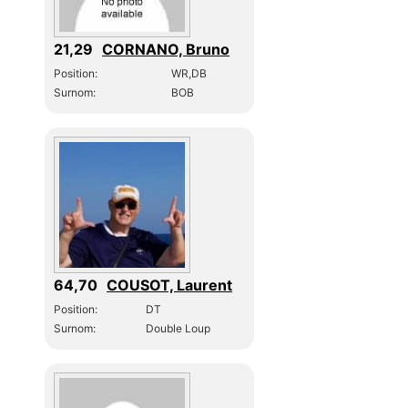
21,29
CORNANO, Bruno
Position:
WR,DB
Surnom:
BOB
64,70
COUSOT, Laurent
Position:
DT
Surnom:
Double Loup