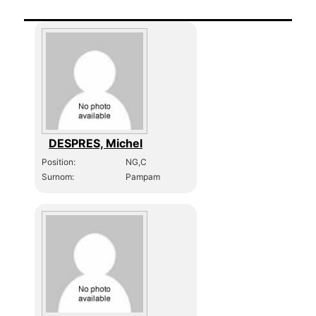
DESPRES, Michel
Position:
NG,C
Surnom:
Pampam