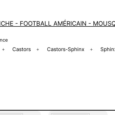
CHE - FOOTBALL AMÉRICAIN - MOUSQU
ance
Castors
Castors-Sphinx
Sphin
Ouvrir
Ouvrir
Ouvrir
le
le
le
menu
menu
menu