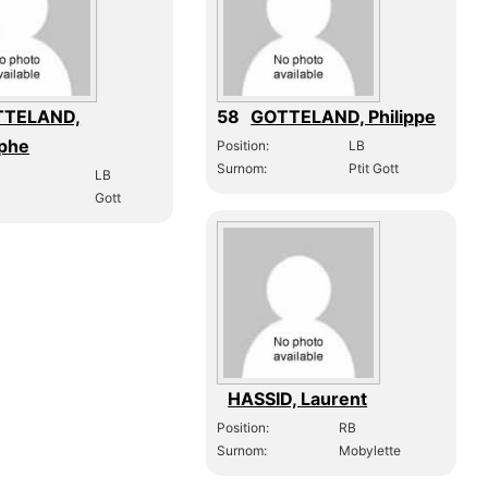
TTELAND,
58
GOTTELAND, Philippe
ophe
Position:
LB
Surnom:
Ptit Gott
LB
Gott
HASSID, Laurent
Position:
RB
Surnom:
Mobylette