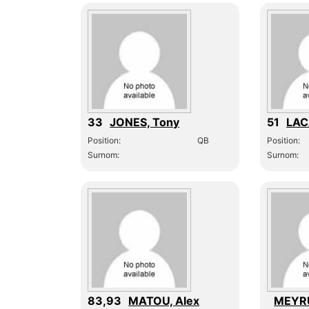
33
JONES, Tony
51
LAC
Position:
QB
Position:
Surnom:
Surnom:
83,93
MATOU, Alex
MEYRU