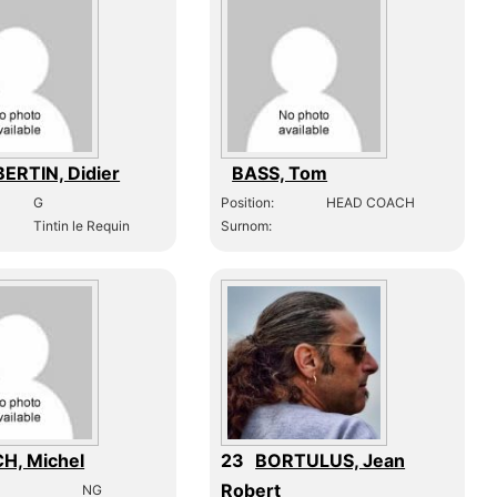
ERTIN, Didier
BASS, Tom
G
Position:
HEAD COACH
Tintin le Requin
Surnom:
H, Michel
23
BORTULUS, Jean
Robert
NG