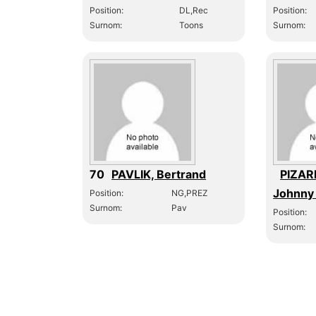
Position:
DL,Rec
Position:
Surnom:
Toons
Surnom:
70
PAVLIK, Bertrand
PIZAR
Johnny
Position:
NG,PREZ
Surnom:
Pav
Position:
Surnom: