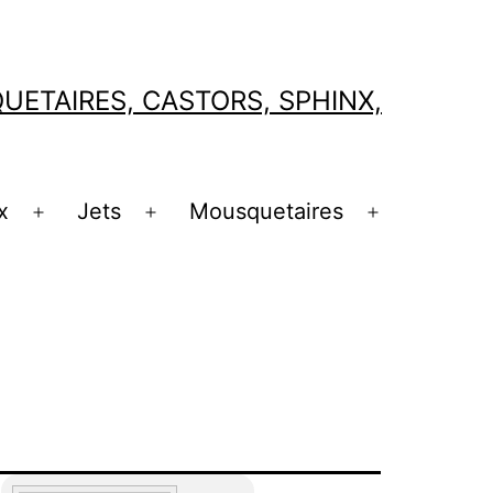
ETAIRES, CASTORS, SPHINX,
x
Jets
Mousquetaires
Ouvrir
Ouvrir
Ouvrir
le
le
le
menu
menu
menu