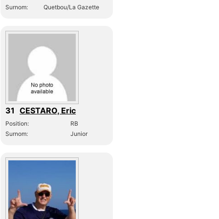
Surnom:
Quetbou/La Gazette
31
CESTARO, Eric
Position:
RB
Surnom:
Junior