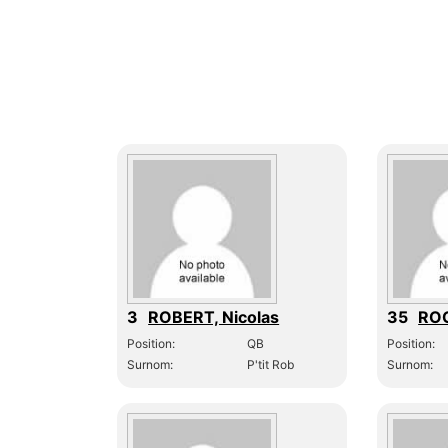
3
ROBERT, Nicolas
35
ROG
Position:
QB
Position:
Surnom:
P'tit Rob
Surnom: