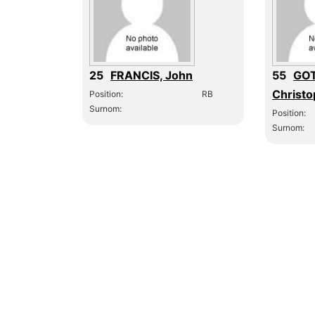
25
FRANCIS, John
55
GO
Christ
Position:
RB
Surnom:
Position:
Surnom: