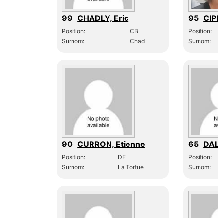
99
CHADLY, Eric
95
CIP
Position:
CB
Position:
Surnom:
Chad
Surnom:
90
CURRON, Etienne
65
DAL
Position:
DE
Position:
Surnom:
La Tortue
Surnom: