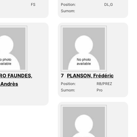
FS
Position:
DL,G
Surnom:
RO FAUNDES,
7
PLANSON, Frédéric
 Andrès
Position:
RB/PREZ
Surnom:
Pro