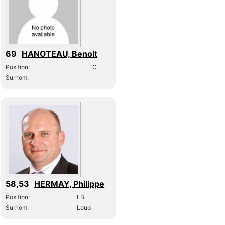
69
HANOTEAU, Benoit
Position:
C
Surnom:
58,53
HERMAY, Philippe
Position:
LB
Surnom:
Loup