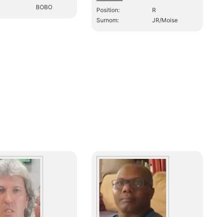
BOBO
Position:
R
Surnom:
JR/Moise