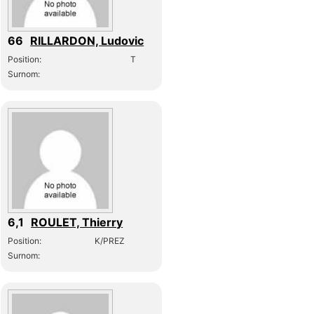
66
RILLARDON, Ludovic
Position:
T
Surnom:
6,1
ROULET, Thierry
Position:
K/PREZ
Surnom: