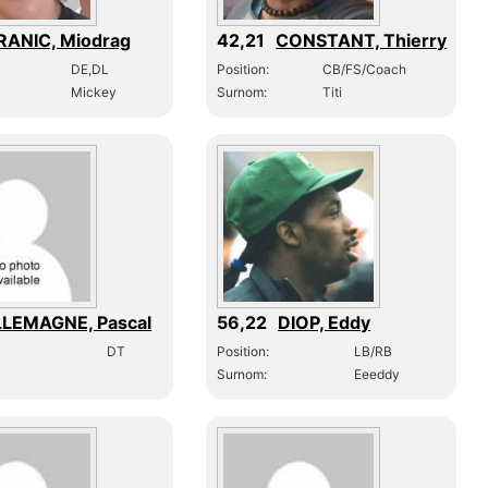
RANIC, Miodrag
42,21
CONSTANT, Thierry
DE,DL
Position:
CB/FS/Coach
Mickey
Surnom:
Titi
LEMAGNE, Pascal
56,22
DIOP, Eddy
DT
Position:
LB/RB
Surnom:
Eeeddy