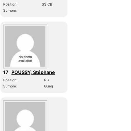
Position:
SS,CB
Surnom:
17
POUSSY, Stéphane
Position:
RB
Surnom:
Gueg