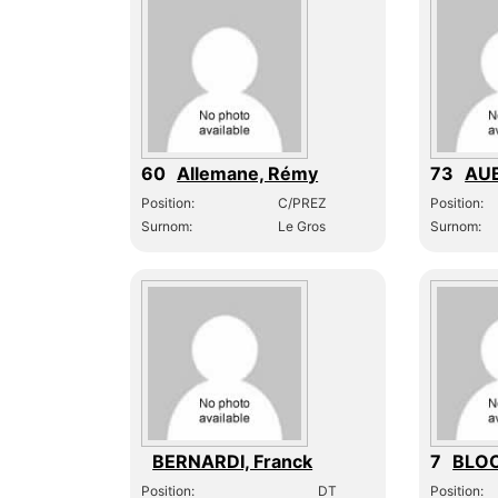
60
Allemane, Rémy
73
AUB
Position:
C/PREZ
Position:
Surnom:
Le Gros
Surnom:
BERNARDI, Franck
7
BLOC
Position:
DT
Position: