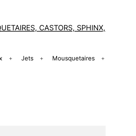
ETAIRES, CASTORS, SPHINX,
x
Jets
Mousquetaires
Ouvrir
Ouvrir
Ouvrir
le
le
le
menu
menu
menu