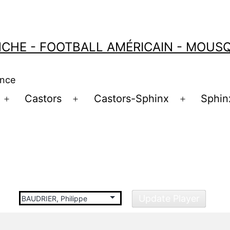
CHE - FOOTBALL AMÉRICAIN - MOUSQU
ance
Castors
Castors-Sphinx
Sphin
Ouvrir
Ouvrir
Ouvrir
le
le
le
menu
menu
menu