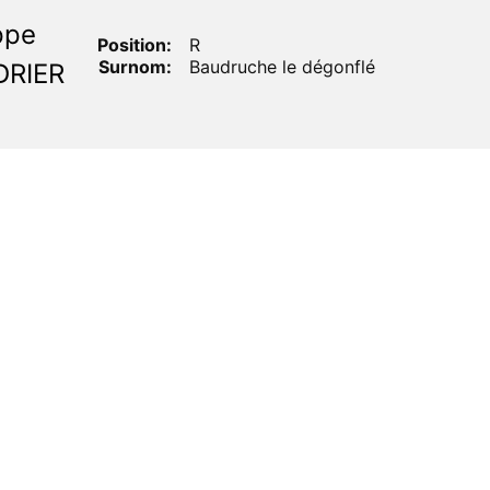
ppe
Position:
R
Surnom:
Baudruche le dégonflé
DRIER