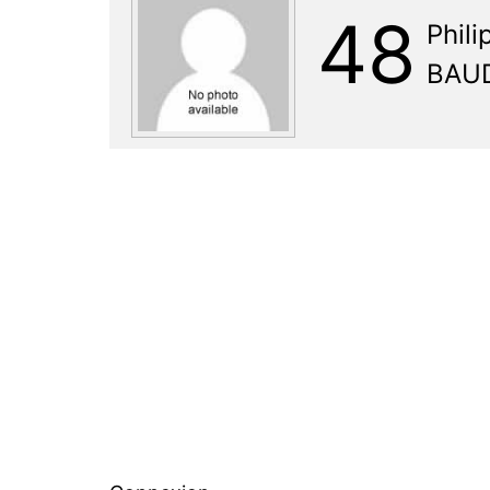
48
Phili
BAU