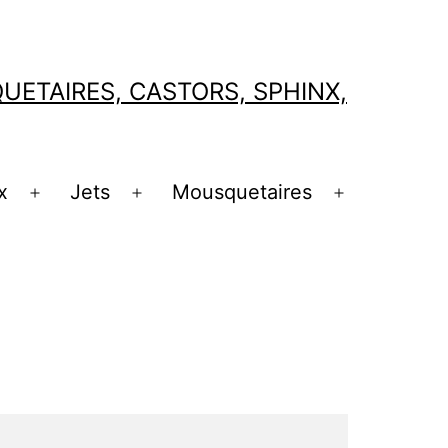
ETAIRES, CASTORS, SPHINX,
x
Jets
Mousquetaires
Ouvrir
Ouvrir
Ouvrir
le
le
le
menu
menu
menu