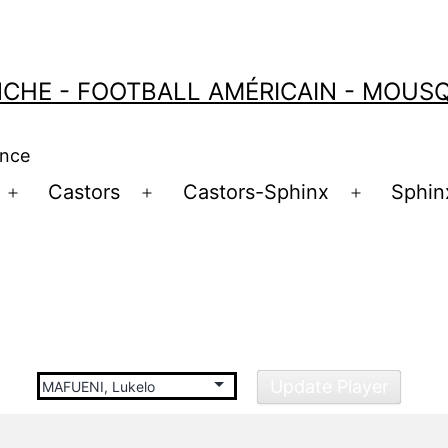
CHE - FOOTBALL AMÉRICAIN - MOUSQU
ance
Castors
Castors-Sphinx
Sphin
Ouvrir
Ouvrir
Ouvrir
le
le
le
menu
menu
menu