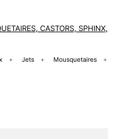
ETAIRES, CASTORS, SPHINX,
x
Jets
Mousquetaires
Ouvrir
Ouvrir
Ouvrir
le
le
le
menu
menu
menu