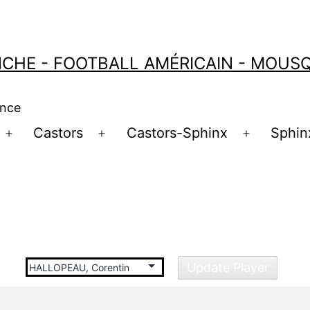
CHE - FOOTBALL AMÉRICAIN - MOUSQU
ance
Castors
Castors-Sphinx
Sphin
Ouvrir
Ouvrir
Ouvrir
le
le
le
menu
menu
menu