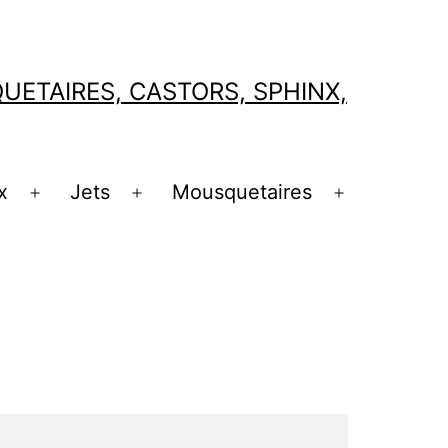
ETAIRES, CASTORS, SPHINX,
x
Jets
Mousquetaires
Ouvrir
Ouvrir
Ouvrir
le
le
le
menu
menu
menu