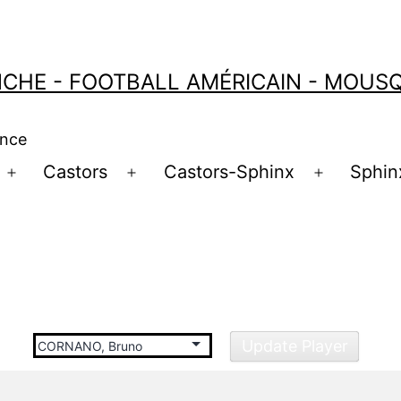
CHE - FOOTBALL AMÉRICAIN - MOUSQU
ance
Castors
Castors-Sphinx
Sphin
Ouvrir
Ouvrir
Ouvrir
le
le
le
menu
menu
menu